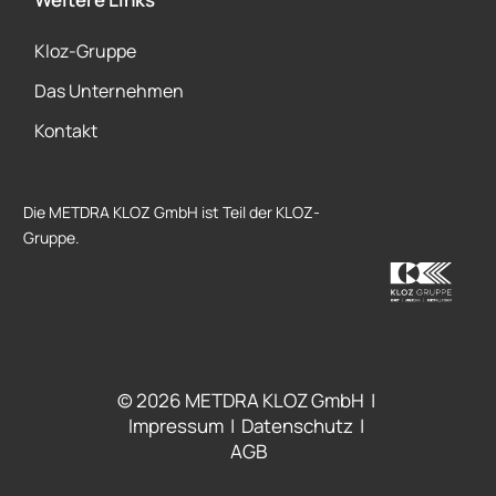
Kloz-Gruppe
Das Unternehmen
Kontakt
Die METDRA KLOZ GmbH ist Teil der KLOZ-
Gruppe.
METDRA KLOZ GmbH
Dieselstraße 9
© 2026 METDRA KLOZ GmbH |
D – 71229 Leonberg
Impressum
|
Datenschutz
|
AGB
+49 7152 97930 – 0
info@metdra-kloz.de