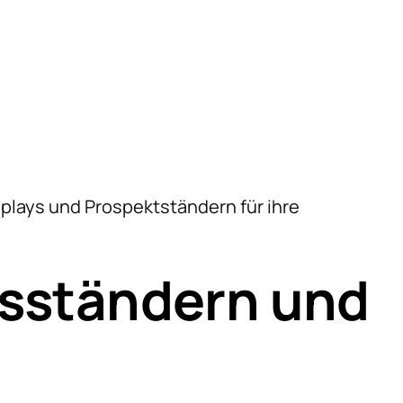
NZEN
DAS UNTERNEHMEN
KONTAKT
itung
aufsdisplays
Über uns
tung
Aktuelles
sicht
plays und Prospektständern für ihre
Karriere
nständer
Firmenhistorie
enständer
fsständern und
Zertifikate & Downloads
lsysteme
KLOZ-Gruppe
piele