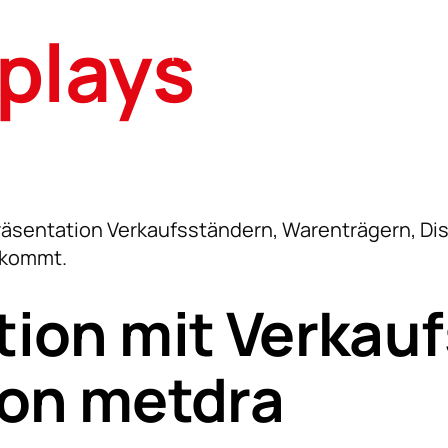
plays
PRODUKTE
KERNKOMPETE
räger
Stadtmobiliar
3D Drahtverarbe
Verk
Pulverbeschich
Übersicht
Über
räsentation Verkaufsständern, Warenträgern, Dis
Wirbelsintern
örbe & Transportkörbe
Bänke & Sitzmöbel
Bode
nkommt.
Tiefziehen
 & Transportsysteme
Behälter
Thek
ion mit Verkau
e
Poller
Rega
on metdra
Beis