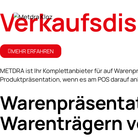
Verkaufsdis
MEHR ERFAHREN
Werkstückt
Übersicht
METDRA ist Ihr Komplettanbieter für auf Warenp
Reinigungsk
Produktpräsentation, wenn es am POS darauf a
Bodenroller
Warenpräsentat
KLT-Einsätz
Warenträgern v
MEFO Box